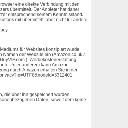
 Browser eine direkte Verbindung mit den
zers übermittelt. Der Anbieter hat daher
Nutzer entsprechend seinem Kenntnisstand.
tons mit übermittelt, aber nicht für andere
vacy.
 Mediums für Websites konzipiert wurde,
den Namen der Website ein (Amazon.co.uk /
s.BuyVIP.com )] Werbekostenerstattung
önnen. Unter anderem kann Amazon
tzung durch Amazon erhalten Sie in der
er_privacy?ie=UTF8&nodeId=3312401
, die über ihn gespeichert wurden.
personenbezogenen Daten, soweit dem keine