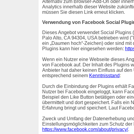
Alternativ zum Browser-Add-On oder inner
Analytics innerhalb dieser Website zukünft
müssen Sie diesen Link erneut klicken.
Verwendung von Facebook Social Plugi
Dieses Angebot verwendet Social Plugins (
Palo Alto, CA 94304, USA betrieben wird (
ein „Daumen hoch“-Zeichen) oder sind mit
Plugins kann hier eingesehen werden:
http
Wenn ein Nutzer eine Webseite dieses Angeb
von Facebook auf. Der Inhalt des Plugins 
Anbieter hat daher keinen Einfluss auf den
entsprechend seinem
Kenntnisstand
:
Durch die Einbindung der Plugins erhält Fa
Nutzer bei Facebook eingeloggt, kann Fac
Beispiel den Like Button betätigen oder e
übermittelt und dort gespeichert. Falls ein
Erfahrung bringt und speichert. Laut Faceb
Zweck und Umfang der Datenerhebung und 
Einstellungsmöglichkeiten zum Schutz der
https://www.facebook.com/about/privacy/
.