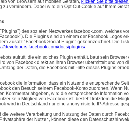
halb von Browsern auf mobilen Geräten,
klicken Sie bitte diesen
ig zu verhindern. Dabei wird ein Opt-Out-Cookie auf Ihrem Gerä
ns
"Plugins") des sozialen Netzwerkes facebook.com, welches von 
"Facebook"). Die Plugins sind an einem der Facebook Logos erk
 dem Zusatz "Facebook Social Plugin" gekennzeichnet. Die Lis
s://developers.facebook.com/docs/plugins/
.
ots aufruft, die ein solches Plugin enthält, baut sein Browser
wird von Facebook direkt an Ihren Browser übermittelt und von 
 Umfang der Daten, die Facebook mit Hilfe dieses Plugins erhebt
cebook die Information, dass ein Nutzer die entsprechende Seit
ebook den Besuch seinem Facebook-Konto zuordnen. Wenn Nutz
inen Kommentar abgeben, wird die entsprechende Information v
 Nutzer kein Mitglied von Facebook ist, besteht trotzdem die Mög
ook wird in Deutschland nur eine anonymisierte IP-Adresse gesp
die weitere Verarbeitung und Nutzung der Daten durch Facebo
 Privatsphäre der Nutzer , können diese den Datenschutzhinw