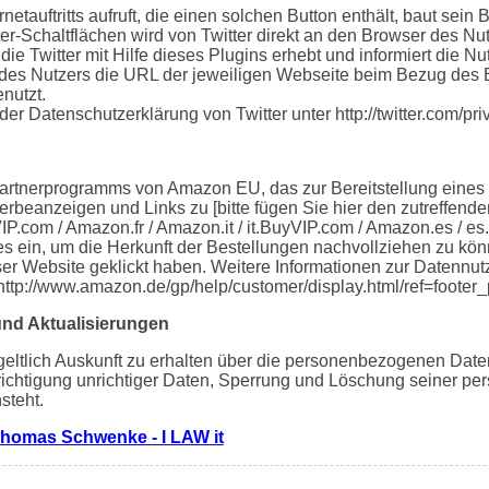
etauftritts aufruft, die einen solchen Button enthält, baut sein
ter-Schaltflächen wird von Twitter direkt an den Browser des Nut
die Twitter mit Hilfe dieses Plugins erhebt und informiert die 
des Nutzers die URL der jeweiligen Webseite beim Bezug des But
nutzt.
der Datenschutzerklärung von Twitter unter http://twitter.com/pri
Partnerprogramms von Amazon EU, das zur Bereitstellung eines
erbeanzeigen und Links zu [bitte fügen Sie hier den zutreffen
P.com / Amazon.fr / Amazon.it / it.BuyVIP.com / Amazon.es / e
es ein, um die Herkunft der Bestellungen nachvollziehen zu k
ser Website geklickt haben. Weitere Informationen zur Datennu
http://www.amazon.de/gp/help/customer/display.html/ref=foot
und Aktualisierungen
geltlich Auskunft zu erhalten über die personenbezogenen Daten
erichtigung unrichtiger Daten, Sperrung und Löschung seiner 
steht.
homas Schwenke - I LAW it