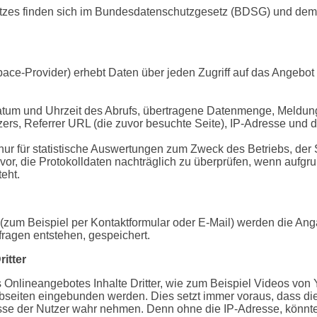
utzes finden sich im Bundesdatenschutzgesetz (BDSG) und de
ce-Provider) erhebt Daten über jeden Zugriff auf das Angebot 
tum und Uhrzeit des Abrufs, übertragene Datenmenge, Meldung 
ers, Referrer URL (die zuvor besuchte Seite), IP-Adresse und d
nur für statistische Auswertungen zum Zweck des Betriebs, der 
vor, die Protokolldaten nachträglich zu überprüfen, wenn aufgru
eht.
(zum Beispiel per Kontaktformular oder E-Mail) werden die An
fragen entstehen, gespeichert.
itter
Onlineangebotes Inhalte Dritter, wie zum Beispiel Videos von
iten eingebunden werden. Dies setzt immer voraus, dass die 
resse der Nutzer wahr nehmen. Denn ohne die IP-Adresse, könnte