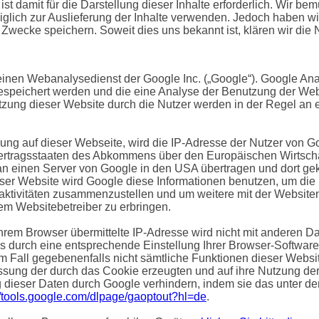
st damit für die Darstellung dieser Inhalte erforderlich. Wir b
glich zur Auslieferung der Inhalte verwenden. Jedoch haben wir k
e Zwecke speichern. Soweit dies uns bekannt ist, klären wir die 
einen Webanalysedienst der Google Inc. („Google“). Google Anal
gespeichert werden und die eine Analyse der Benutzung der Web
zung dieser Website durch die Nutzer werden in der Regel an
rung auf dieser Webseite, wird die IP-Adresse der Nutzer von G
ertragsstaaten des Abkommens über den Europäischen Wirtschaf
n einen Server von Google in den USA übertragen und dort gekü
ieser Website wird Google diese Informationen benutzen, um di
ktivitäten zusammenzustellen und um weitere mit der Websiten
m Websitebetreiber zu erbringen.
hrem Browser übermittelte IP-Adresse wird nicht mit anderen 
 durch eine entsprechende Einstellung Ihrer Browser-Software
em Fall gegebenenfalls nicht sämtliche Funktionen dieser Webs
ssung der durch das Cookie erzeugten und auf ihre Nutzung der 
 dieser Daten durch Google verhindern, indem sie das unter d
//tools.google.com/dlpage/gaoptout?hl=de
.