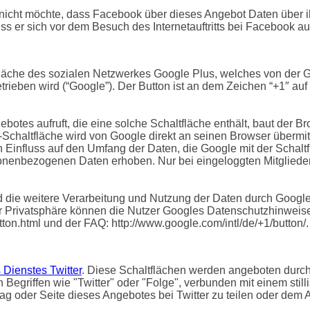
 nicht möchte, dass Facebook über dieses Angebot Daten über 
ss er sich vor dem Besuch des Internetauftritts bei Facebook a
läche des sozialen Netzwerkes Google Plus, welches von der G
rieben wird (“Google”). Der Button ist an dem Zeichen “+1″ au
otes aufruft, die eine solche Schaltfläche enthält, baut der B
″-Schaltfläche wird von Google direkt an seinen Browser übermi
n Einfluss auf den Umfang der Daten, die Google mit der Schal
rsonenbezogenen Daten erhoben. Nur bei eingeloggten Mitglied
ie weitere Verarbeitung und Nutzung der Daten durch Google
r Privatsphäre können die Nutzer Googles Datenschutzhinweise
tton.html und der FAQ: http://www.google.com/intl/de/+1/button/.
 Dienstes Twitter
. Diese Schaltflächen werden angeboten durch d
egriffen wie "Twitter" oder "Folge", verbunden mit einem stilli
rag oder Seite dieses Angebotes bei Twitter zu teilen oder dem An